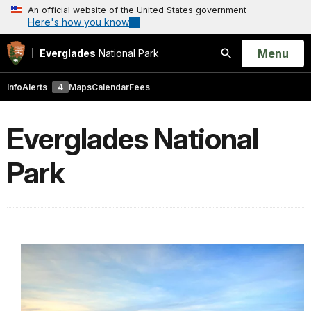
An official website of the United States government
Here's how you know
Open
Menu
Everglades
National Park
Search
Info
Alerts
4
Maps
Calendar
Fees
Everglades National
Park