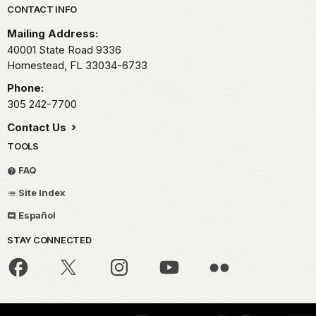
Park footer
CONTACT INFO
Mailing Address:
40001 State Road 9336
Homestead,
FL
33034-6733
Phone:
305 242-7700
Contact Us
TOOLS
FAQ
Site Index
Español
STAY CONNECTED