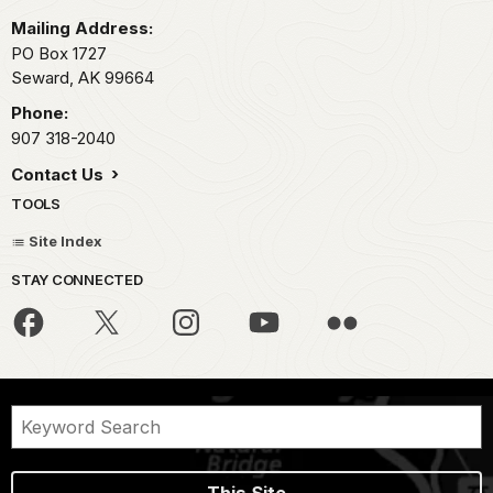
conocidos
Mailing Address:
por
PO Box 1727
confrontar
Seward,
AK
99664
y
Phone:
pelear
907 318-2040
con
depredadores
Contact Us
el
TOOLS
doble
Site Index
de
su
STAY CONNECTED
tamaño.
Son
omnívoros,
carroñeros,
y
comerían
cualquier
cosa
desde
This Site