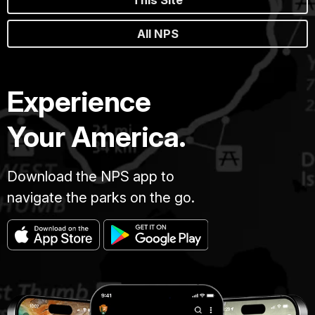
bayas
hasta
All NPS
alce.
También
son
amigos
Experience
de
lo
Your America.
ajeno,
así
que
Download the NPS app to
cuando
navigate the parks on the go.
vengas
al
parque
cuida
tus
pertenencias,
para
que