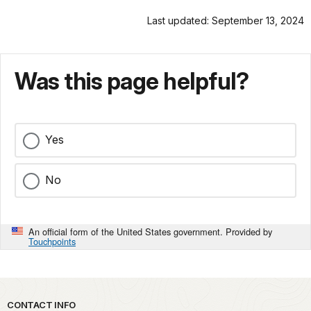
en
el
Last updated: September 13, 2024
parque?
Pertenecen
a
Was this page helpful?
la
familia
de
las
Yes
comadrejas
y
son
No
famosos
por
su
An official form of the United States government. Provided by
fortaleza,
Touchpoints
astucia,
intrepidez
y
voracidad.
Park footer
CONTACT INFO
Son