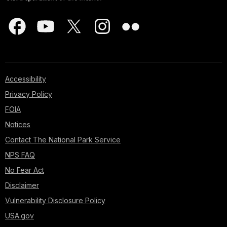
been
spotted
in
the
park?
They
belong
Accessibility
to
the
Privacy Policy
weasel
FOIA
family
Notices
and
they
Contact The National Park Service
are
NPS FAQ
famous
No Fear Act
for
their
Disclaimer
strength,
Vulnerability Disclosure Policy
cunning,
fearlessness
USA.gov
and