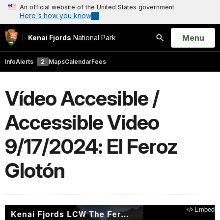
An official website of the United States government
Here's how you know
Open
Menu
Kenai Fjords
National Park
Search
Info
Alerts
2
Maps
Calendar
Fees
Vídeo Accesible /
Accessible Video
9/17/2024: El Feroz
Glotón
Embed
Kenai Fjords LCW The Ferocious Wolverine