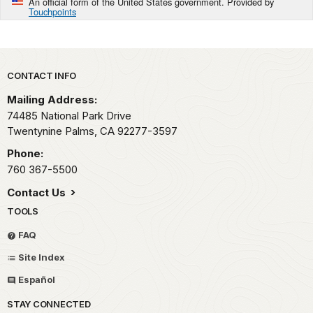
An official form of the United States government. Provided by
Touchpoints
Park footer
CONTACT INFO
Mailing Address:
74485 National Park Drive
Twentynine Palms,
CA
92277-3597
Phone:
760 367-5500
Contact Us
TOOLS
FAQ
Site Index
Español
STAY CONNECTED