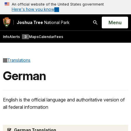
An official website of the United States government
Here's how you know
Open
Menu
Joshua Tree
National Park
Search
Info
Alerts
3
Maps
Calendar
Fees
Translations
German
English is the official language and authoritative version of
all federal information
German Translation