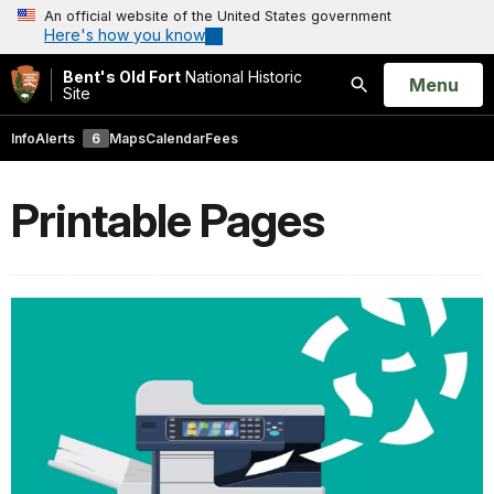
An official website of the United States government
Here's how you know
Bent's Old Fort
National Historic
Open
Menu
Site
Search
Info
Alerts
6
Maps
Calendar
Fees
Printable Pages