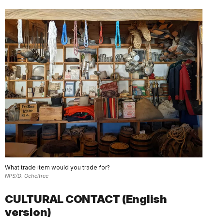
What trade item would you trade for?
NPS/D. Ocheltree
CULTURAL CONTACT (English
version)