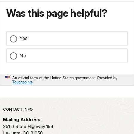
Was this page helpful?
Yes
No
An official form of the United States government. Provided by
Touchpoints
Park footer
CONTACT INFO
Mailing Address:
35110 State Highway 194
La Junta,
CO
81050