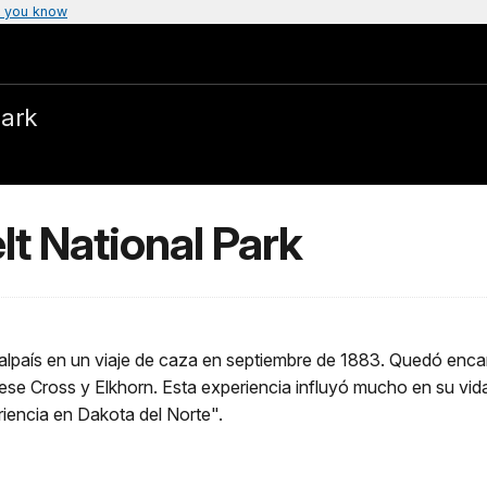
 you know
Park
t National Park
lpaís en un viaje de caza en septiembre de 1883. Quedó encant
 Cross y Elkhorn. Esta experiencia influyó mucho en su vida, f
riencia en Dakota del Norte".