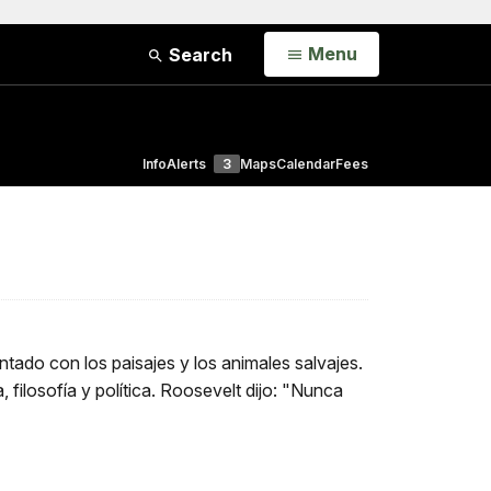
Open
Menu
Search
Info
Alerts
3
Maps
Calendar
Fees
ado con los paisajes y los animales salvajes.
ilosofía y política. Roosevelt dijo: "Nunca