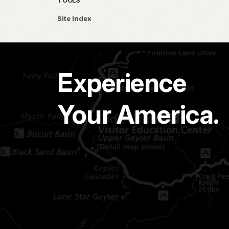
TOOLS
Site Index
Experience
Your America.