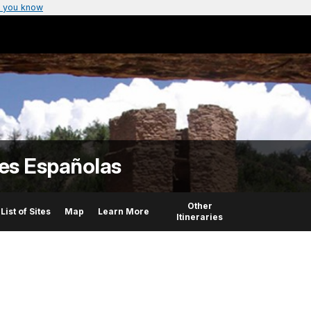
 you know
es Españolas
Other
List of Sites
Map
Learn More
Itineraries