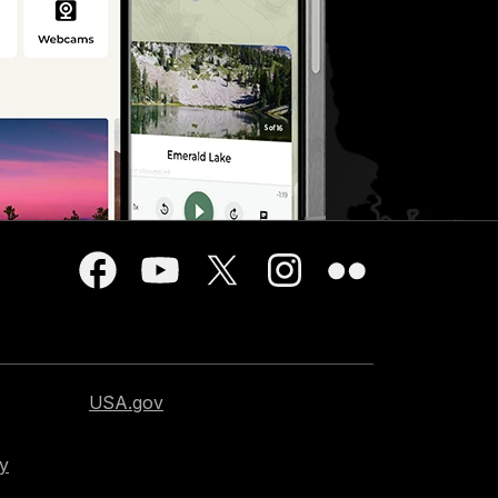
USA.gov
cy