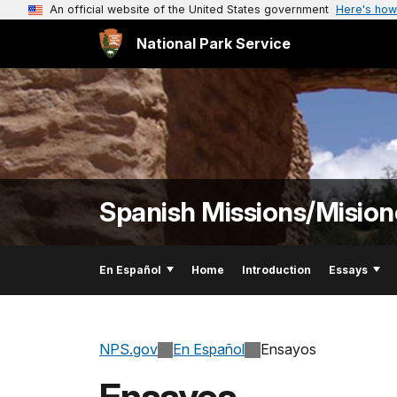
An official website of the United States government
Here's how
National Park Service
Spanish Missions/Mision
En Español
Home
Introduction
Essays
NPS.gov
En Español
Ensayos