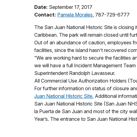
Date:
September 17, 2017
Contact:
Pamela Morales
, 787-729-6777
The San Juan National Historic Site is closing i
Caribbean. The park will remain closed until fur
Out of an abundance of caution, employees fro
facilities, since the island hasn’t recovered 
“We are working hard to secure the facilities a
we will have a full Incident Management Team a
Superintendent Randolph Lavasseur.
All Commercial Use Authorization Holders (Tour
For further information on status of closure 
Juan National Historic Site.
Additional informati
San Juan National Historic Site (San Juan NHS)
la Puerta de San Juan and most of the city wa
Year’s. The entrance to San Juan National Histor