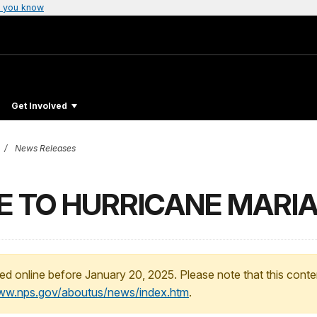
 you know
Get Involved
News Releases
E TO HURRICANE MARI
ed online before January 20, 2025. Please note that this conte
www.nps.gov/aboutus/news/index.htm
.