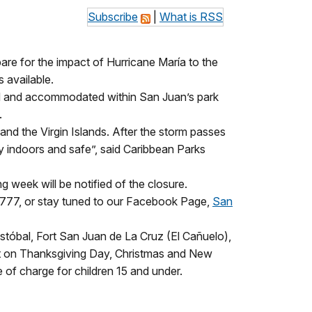
Subscribe
|
What is RSS
pare for the impact of Hurricane María to the
 available.
ted and accommodated within San Juan’s park
.
and the Virgin Islands. After the storm passes
y indoors and safe”, said Caribbean Parks
 week will be notified of the closure.
-6777, or stay tuned to our Facebook Page,
San
istóbal, Fort San Juan de La Cruz (El Cañuelo),
pt on Thanksgiving Day, Christmas and New
e of charge for children 15 and under.