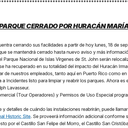
**************************************************
PARQUE CERRADO POR HURACÁN MARÍ
uentra cerrando sus facilidades a partir de hoy lunes, 18 de se
arque se mantendrá cerrado hasta nuevo aviso y más información
Parque Nacional de Islas Vírgenes de St. John serán relocali
 se ha recuperado en su totalidad del impacto del Huracán Ir
ar de nuestros empleados, tanto aquí en Puerto Rico como en S
 Incidentes listo para limpiar y reabrir los parques. Ahora es
lph Lavasseur.
omercial (Tour Operadores) y Permisos de Uso Especial progr
re y detalles de cuándo las instalaciones reabrirán, puede ll
l Historic Site
. Se proveerá información adicional conforme s
to por el Castillo San Felipe del Morro, el Castillo San Cristób