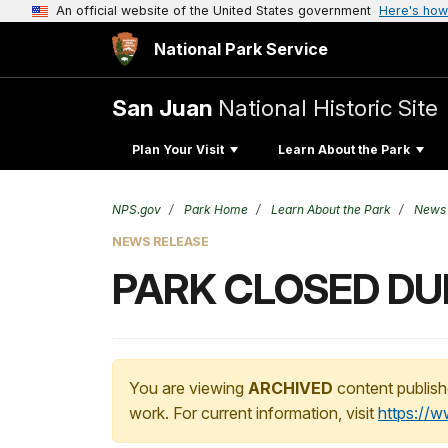
An official website of the United States government
Here's how
National Park Service
San Juan
National Historic Site
Plan Your Visit
Learn About the Park
NPS.gov
Park Home
Learn About the Park
News
NEWS RELEASE
PARK CLOSED DU
You are viewing
ARCHIVED
content publish
work. For current information, visit
https://