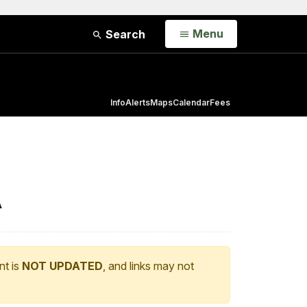
Open
Menu
Search
Info
Alerts
Maps
Calendar
Fees
A
nt is
NOT UPDATED
, and links may not