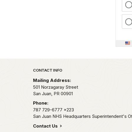
Park footer
CONTACT INFO
Mailing Address:
501 Norzagaray Street
San Juan,
PR
00901
Phone:
787 729-6777
x223
San Juan NHS Headquarters Superintendent's Of
Contact Us