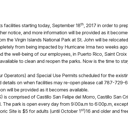
th
ts facilities starting today, September 18
, 2017 in order to pre
ther notice, and more information will be provided as it becomes
m the Virgin Islands National Park at St. John will be reloca
completely from being impacted by Hurricane Irma two weeks ago
nd the well-being of our employees, in Puerto Rico, Saint Croix 
vailable to clean and reopen the parks. Now is the time to sta
 Operators) and Special Use Permits scheduled for the existing
and details on when facilities may re-open please call 787-729
on will be provided as it becomes available.
 is comprised of Castillo San Felipe del Morro, Castillo San Cr
ll. The park is open every day from 9:00a.m to 6:00p.m, exce
st
ic Site is $5 for adults (until October 1
)16 and older and fre