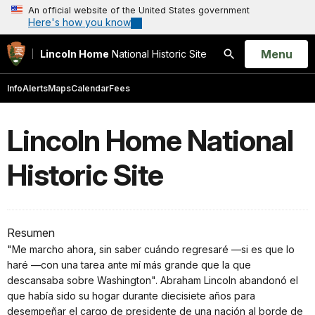
An official website of the United States government
Here's how you know
Open
Menu
Lincoln Home
National Historic Site
Search
Info
Alerts
Maps
Calendar
Fees
Lincoln Home National
Historic Site
Resumen
"Me marcho ahora, sin saber cuándo regresaré —si es que lo
haré —con una tarea ante mí más grande que la que
descansaba sobre Washington". Abraham Lincoln abandonó el
que había sido su hogar durante diecisiete años para
desempeñar el cargo de presidente de una nación al borde de