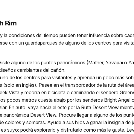
th Rim
 y la condiciones del tiempo pueden tener influencia sobre cada u
erse con un guardaparques de alguno de los centros para visita
Visite alguno de los puntos panorámicos (Mather, Yavapai o Yak
diseños cambiantes del cañón.
no de los centros para visitantes y aprenda un poco más sobre l
(solo en inglés). Pasee en el transbordador de la ruta del áre
ek Vista y recorra en bicicleta o caminando el sendero Green
os pocos metros cuesta abajo por los senderos Bright Angel 
ar. En auto, vaya hacia el este por la Ruta Desert View mientras
rre panorámica Desert View. Procure llegar a alguno de los pu
de colores y sombras. Ayude a sus hijos a ganar la insignia de
 es suyo: podrá explorarlo y disfrutarlo como más le guste. L