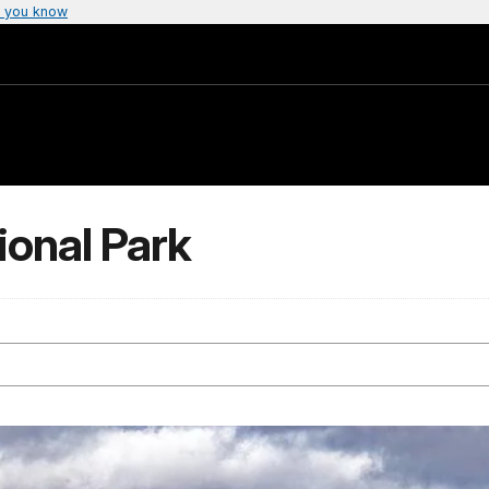
 you know
onal Park