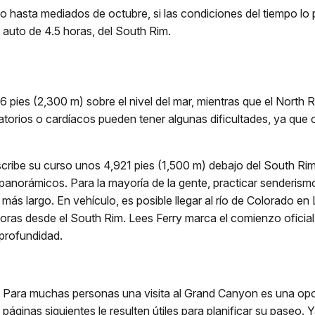
hasta mediados de octubre, si las condiciones del tiempo lo 
 auto de 4.5 horas, del South Rim.
 pies (2,300 m) sobre el nivel del mar, mientras que el North R
atorios o cardíacos pueden tener algunas dificultades, ya que 
escribe su curso unos 4,921 pies (1,500 m) debajo del South Ri
panorámicos. Para la mayoría de la gente, practicar senderismo 
 más largo. En vehículo, es posible llegar al río de Colorado e
 horas desde el South Rim. Lees Ferry marca el comienzo oficia
profundidad.
Para muchas personas una visita al Grand Canyon es una oport
páginas siguientes le resulten útiles para planificar su paseo. 