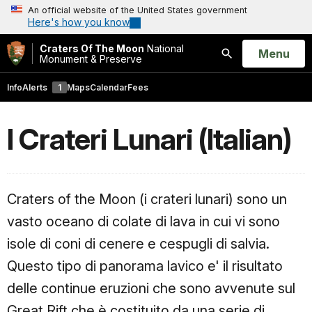
An official website of the United States government
Here's how you know
Craters Of The Moon
National
Open
Menu
Monument & Preserve
Search
Info
Alerts
1
Maps
Calendar
Fees
I Crateri Lunari (Italian)
Craters of the Moon (i crateri lunari) sono un
vasto oceano di colate di lava in cui vi sono
isole di coni di cenere e cespugli di salvia.
Questo tipo di panorama lavico e' il risultato
delle continue eruzioni che sono avvenute sul
Great Rift che è costituito da una serie di