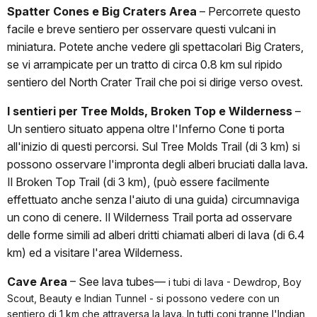
Spatter Cones e Big Craters Area
–
Percorrete questo
facile e breve sentiero per osservare questi vulcani in
miniatura. Potete anche vedere gli spettacolari Big Craters,
se vi arrampicate per un tratto di circa 0.8 km sul ripido
sentiero del North Crater Trail che poi si dirige verso ovest.
I sentieri per Tree Molds, Broken Top e Wilderness
–
Un sentiero situato appena oltre l'Inferno Cone ti porta
all'inizio di questi percorsi. Sul Tree Molds Trail (di 3 km) si
possono osservare l'impronta degli alberi bruciati dalla lava.
Il Broken Top Trail (di 3 km), (può essere facilmente
effettuato anche senza l'aiuto di una guida) circumnaviga
un cono di cenere. Il Wilderness Trail porta ad osservare
delle forme simili ad alberi dritti chiamati alberi di lava (di 6.4
km) ed a visitare l'area Wilderness.
Cave Area
– See lava tubes—
i tubi di lava - Dewdrop, Boy
Scout, Beauty e Indian Tunnel - si possono vedere con un
sentiero di 1 km che attraversa la lava. In tutti coni tranne l'Indian