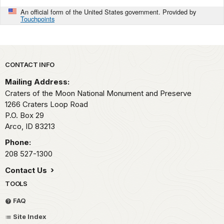
An official form of the United States government. Provided by
Touchpoints
Park footer
CONTACT INFO
Mailing Address:
Craters of the Moon National Monument and Preserve
1266 Craters Loop Road
P.O. Box 29
Arco,
ID
83213
Phone:
208 527-1300
Contact Us
TOOLS
FAQ
Site Index