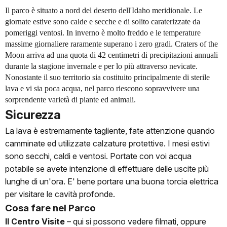
Il parco è situato a nord del deserto dell'Idaho meridionale. Le
giornate estive sono calde e secche e di solito caraterizzate da
pomeriggi ventosi. In inverno è molto freddo e le temperature
massime giornaliere raramente superano i zero gradi. Craters of the
Moon arriva ad una quota di 42 centimetri di precipitazioni annuali
durante la stagione invernale e per lo più attraverso nevicate.
Nonostante il suo territorio sia costituito principalmente di sterile
lava e vi sia poca acqua, nel parco riescono sopravvivere una
sorprendente varietà di piante ed animali.
Sicurezza
La lava è estremamente tagliente, fate attenzione quando
camminate ed utilizzate calzature protettive. I mesi estivi
sono secchi, caldi e ventosi. Portate con voi acqua
potabile se avete intenzione di effettuare delle uscite più
lunghe di un'ora. E' bene portare una buona torcia elettrica
per visitare le cavità profonde.
Cosa fare nel Parco
Il Centro Visite
–
qui si possono vedere filmati, oppure