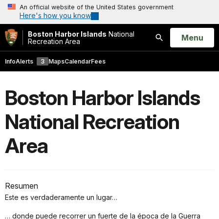
An official website of the United States government
Here's how you know
Boston Harbor Islands
National
Open
Menu
Recreation Area
Search
Info
Alerts
3
Maps
Calendar
Fees
Boston Harbor Islands
National Recreation
Area
Resumen
Este es verdaderamente un lugar…
… donde puede recorrer un fuerte de la época de la Guerra