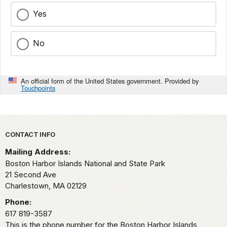
Yes
No
An official form of the United States government. Provided by
Touchpoints
Park footer
CONTACT INFO
Mailing Address:
Boston Harbor Islands National and State Park
21 Second Ave
Charlestown,
MA
02129
Phone:
617 819-3587
This is the phone number for the Boston Harbor Islands