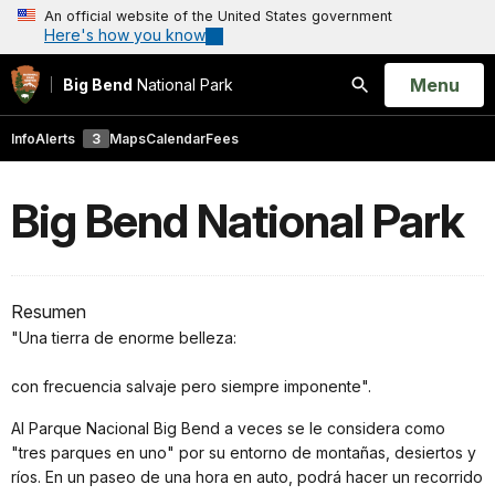
An official website of the United States government
Here's how you know
Open
Menu
Big Bend
National Park
Search
Info
Alerts
3
Maps
Calendar
Fees
Big Bend National Park
Resumen
"Una tierra de enorme belleza:
con frecuencia salvaje pero siempre imponente".
Al Parque Nacional Big Bend a veces se le considera como
"tres parques en uno" por su entorno de montañas, desiertos y
ríos. En un paseo de una hora en auto, podrá hacer un recorrido