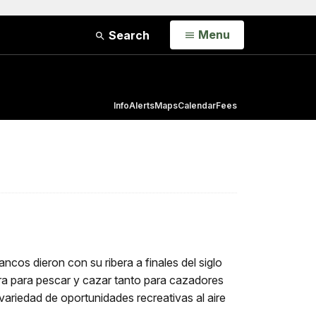
Open
Menu
Search
Info
Alerts
Maps
Calendar
Fees
cos dieron con su ribera a finales del siglo
dora para pescar y cazar tanto para cazadores
ariedad de oportunidades recreativas al aire