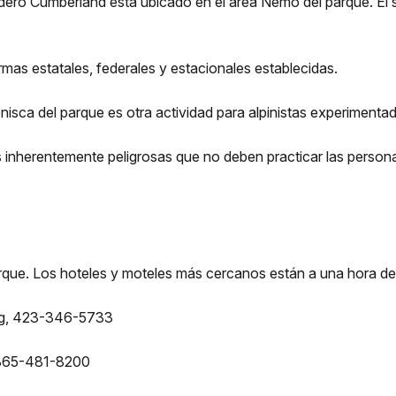
endero Cumberland está ubicado en el área Nemo del parque. E
rmas estatales, federales y estacionales establecidas.
nisca del parque es otra actividad para alpinistas experimenta
s inherentemente peligrosas que no deben practicar las persona
arque. Los hoteles y moteles más cercanos están a una hora de 
urg, 423-346-5733
, 865-481-8200