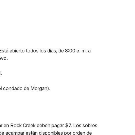
stá abierto todos los días, de 8:00 a. m. a
evo.
.
del condado de Morgan).
par en Rock Creek deben pagar $7. Los sobres
a de acampar están disponibles por orden de