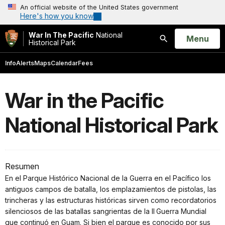
An official website of the United States government
Here's how you know
War In The Pacific
National
Open
Menu
Historical Park
Search
Info
Alerts
Maps
Calendar
Fees
War in the Pacific
National Historical Park
Resumen
En el Parque Histórico Nacional de la Guerra en el Pacífico los
antiguos campos de batalla, los emplazamientos de pistolas, las
trincheras y las estructuras históricas sirven como recordatorios
silenciosos de las batallas sangrientas de la II Guerra Mundial
que continuó en Guam. Si bien el parque es conocido por sus