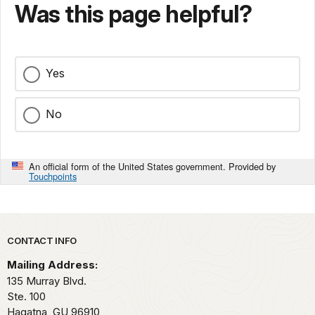
Was this page helpful?
Yes
No
An official form of the United States government. Provided by
Touchpoints
Park footer
CONTACT INFO
Mailing Address:
135 Murray Blvd.
Ste. 100
Hagatna,
GU
96910