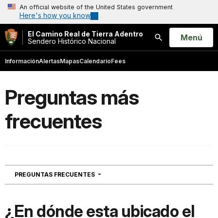
An official website of the United States government
Here's how you know
El Camino Real de Tierra Adentro
Open
Menú
Sendero Histórico Nacional
Buscar
Información
Alertas
Mapas
Calendario
Fees
Preguntas más
frecuentes
NAVIGATION
PREGUNTAS FRECUENTES
¿En dónde esta ubicado el