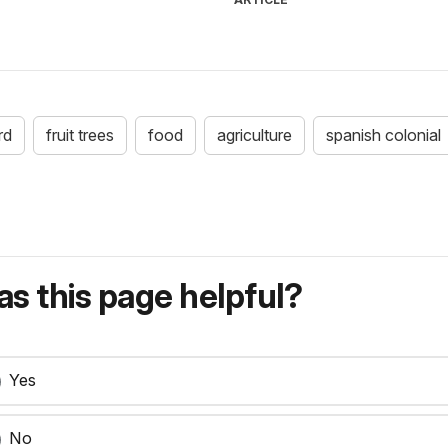
rd
fruit trees
food
agriculture
spanish colonial
s this page helpful?
Yes
No