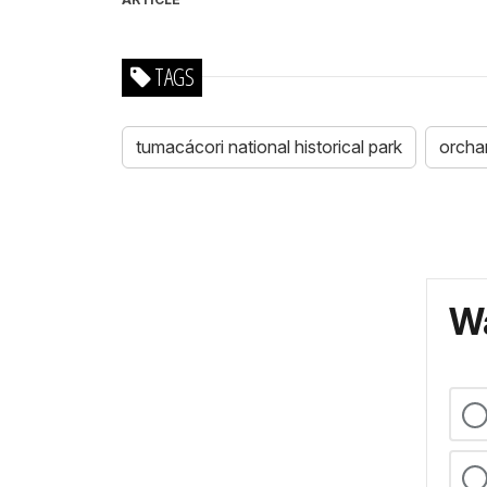
TAGS
tumacácori national historical park
orcha
Wa