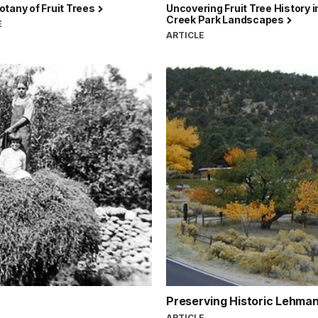
tany of Fruit Trees
Uncovering Fruit Tree History 
Creek Park Landscapes
E
ARTICLE
Preserving Historic Lehma
ARTICLE