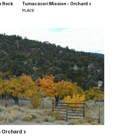
in Rock
Tumacácori Mission - Orchard
PLACE
n Orchard