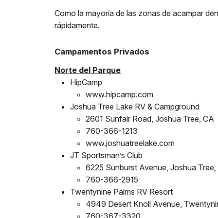
Como la mayoría de las zonas de acampar dentro
rápidamente.
Campamentos Privados
Norte del Parque
HipCamp
www.hipcamp.com
Joshua Tree Lake RV & Campground
2601 Sunfair Road, Joshua Tree, CA
760-366-1213
www.joshuatreelake.com
JT Sportsman’s Club
6225 Sunburst Avenue, Joshua Tree,
760-366-2915
Twentynine Palms RV Resort
4949 Desert Knoll Avenue, Twentyni
760-367-3320