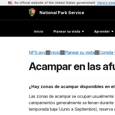
An official website of the United States government
Here's how
National Park Service
Inicio
Planear su visita
Aprender
NPS.gov
Inicio
Planear su visita
Comida 
Acampar en las af
¿Hay zonas de acampar disponibles en e
Las zonas de acampar se ocupan usualmente l
campamentos generalmente se llenan durante to
temporada baja (Junio a Septiembre), reserva un