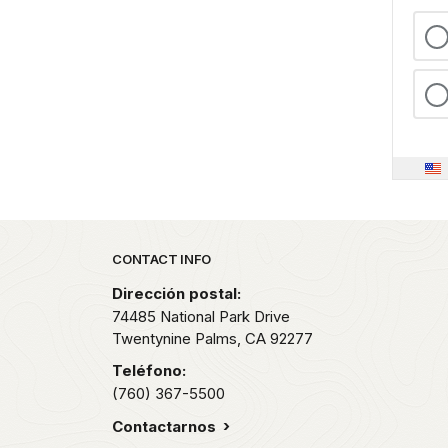
Park footer
CONTACT INFO
Dirección postal:
74485 National Park Drive
Twentynine Palms,
CA
92277
Teléfono:
(760) 367-5500
Contactarnos