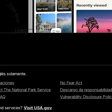
glés solamente.
caciones
No Fear Act
t The National Park Service
Descargo de responsabilida
FAQ
Vulnerability Disclosure Poli
nd services?
Visit USA.gov