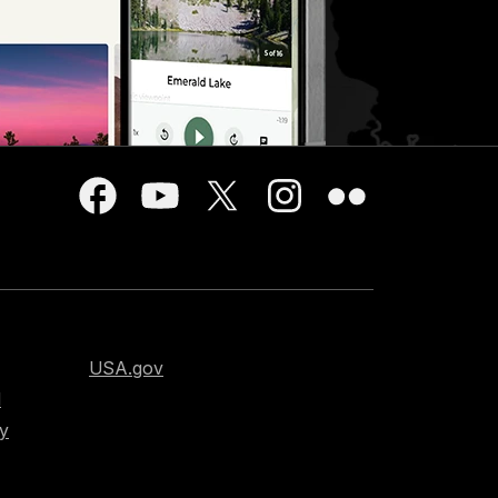
USA.gov
d
cy