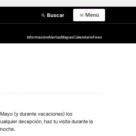
Open
Menú
Buscar
Información
Alertas
Mapas
Calendario
Fees
Mayo (y durante vacaciones) los
lquier decepción, haz tu visita durante la
a noche.