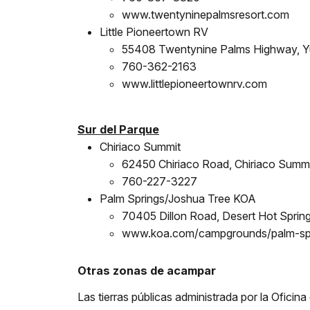
www.twentyninepalmsresort.com
Little Pioneertown RV
55408 Twentynine Palms Highway, Yu
760-362-2163
www.littlepioneertownrv.com
Sur del Parque
Chiriaco Summit
62450 Chiriaco Road, Chiriaco Summ
760-227-3227
Palm Springs/Joshua Tree KOA
70405 Dillon Road, Desert Hot Sprin
www.koa.com/campgrounds/palm-spr
Otras zonas de acampar
Las tierras públicas administrada por la Oficin