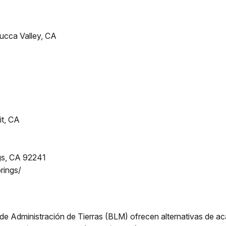
cca Valley, CA
it, CA
gs, CA 92241
ings/
a de Administración de Tierras (BLM) ofrecen alternativas de ac