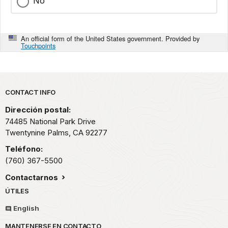
No
An official form of the United States government. Provided by
Touchpoints
Park footer
CONTACT INFO
Dirección postal:
74485 National Park Drive
Twentynine Palms,
CA
92277
Teléfono:
(760) 367-5500
Contactarnos
ÚTILES
English
MANTENERSE EN CONTACTO