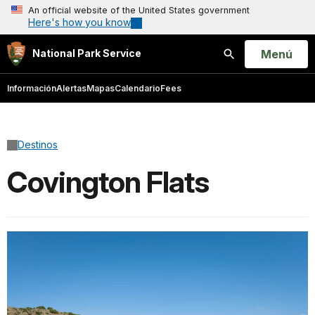
An official website of the United States government
Here's how you know
Open
Menú
National Park Service
Buscar
Información
Alertas
Mapas
Calendario
Fees
Destinos
Covington Flats