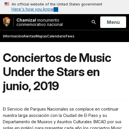
An official website of the United States government
Here's how you know
Chamizal
monumento
Open
Menú
conmemorativo nacional
Buscar
Información
Alertas
Mapas
Calendario
Fees
Conciertos de Music
Under the Stars en
junio, 2019
El Servicio de Parques Nacionales se complace en continuar
nuestra larga asociación con la Ciudad de El Paso y su
Departamento de Museos y Asuntos Culturales (MCAD por sus
siglas en inglés) para presentar cada año los conciertos Music