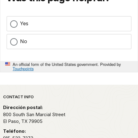
Yes
No
An official form of the United States government. Provided by
Touchpoints
Park footer
CONTACT INFO
Dirección postal:
800 South San Marcial Street
El Paso,
TX
79905
Teléfono: