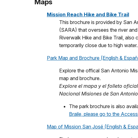
Maps
Mission Reach Hike and Bike Trail
This brochure is provided by San A
(SARA) that oversees the river and t
Riverwalk Hike and Bike Trail, also
temporarily close due to high water.
Park Map and Brochure (English & Españ
Explore the offical San Antonio Mis
map and brochure.
Explore el mapa y el folleto oficia
Nacional Misiones de San Antonio
The park brochure is also avai
Braile, please go to the Accessi
Map of Mission San José (English & Espa