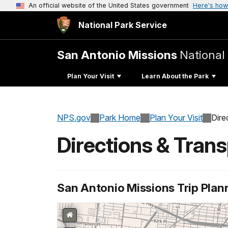
An official website of the United States government
Here's how
National Park Service
San Antonio Missions
National 
Plan Your Visit
Learn About the Park
NPS.gov
Park Home
Plan Your Visit
Dire
Directions & Trans
San Antonio Missions Trip Plan