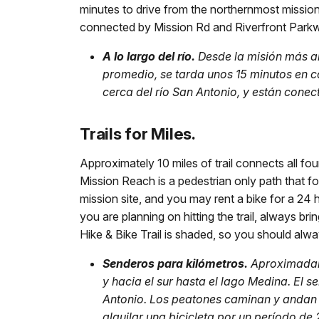
minutes to drive from the northernmost mission
connected by Mission Rd and Riverfront Park
A lo largo del río.
Desde la misión más al
promedio, se tarda unos 15 minutos en c
cerca del río San Antonio, y están cone
Trails for Miles.
Approximately 10 miles of trail connects all f
Mission Reach is a pedestrian only path that fo
mission site, and you may rent a bike for a 24
you are planning on hitting the trail, always 
Hike & Bike Trail is shaded, so you should alwa
Senderos para kilómetros.
Aproximadame
y hacia el sur hasta el lago Medina. El 
Antonio. Los peatones caminan y andan e
alquilar una bicicleta por un período de