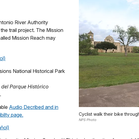
ntonio River Authority
he trail project. The Mission
 called Mission Reach
may
ol)
sions National Historical Park
l del Parque Histórico
.
lable
Audio Decribed and in
Cyclist walk their bike throu
bilty page.
NPS Photo
ñol)