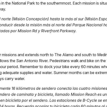
 in the National Park to the southernmost. Each mission is situ
way.
 norte (Misión Concepción) hasta la más al sur (Misión Espa
onducir desde la misión más al norte del Parque Nacional ha
ctadas por Mission Rd y Riverfront Parkway.
our missions and extends north to The Alamo and south to Medin
llows the San Antonio River. Pedestrians walk and bike on the t
 hour period. Remember to dock your bike every 60 minutes whe
bring adequate supplies and water. Summer months can be extre
ys carry water.
nte 16 kilómetros de sendero conecta las cuatro misiones y
sendero de caminata y bicicleta, llamado Mission Reach es un
n bicicleta por el sendero. Las estaciones de B-Cycle se en
 24 horas. Recuerda acoplar tu bicicleta cada 60 minutos al 