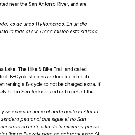
ated near the San Antonio River, and are
da) es de unos 11 kilómetros. En un día
sta la más al sur. Cada misión está situada
a Lake. The Hike & Bike Trail, and called
rail. B-Cycle stations are located at each
n renting a B-cycle to not be charged extra. If
mely hot in San Antonio and not much of the
 se extiende hacia el norte hasta El Álamo
 sendero peatonal que sigue el río San
cuentran en cada sitio de la misión, y puede
alquilar un B-cycle para no cobrarte extra.
Si